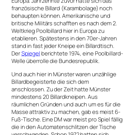
Europa. Jahrzehnte zuvor hatte sich das
französische Billard (Karambolage) noch
behaupten können. Amerikanische und
britische Militärs schafften es nach dem 2.
Weltkrieg Poolbillard hier in Europa zu
etablieren. Spätestens in den 70er-Jahren
stand in fast jeder Kneipe ein Billardtisch.
Der
Spiegel
berichtete 1974, eine Poolbillard-
Welle überrolle die Bundesrepublik.
Und auch hier in Münster waren unzählige
Billardbegeisterte die sich dem
anschlossen. Zu der Zeit hatte Münster
mindestens 20 Billardkneipen. Aus
räumlichen Gründen und auch um es für die
Masse attraktiv zu machen, gab es meist 6-
Fuß-Tische. Eine DM war meist pro Spiel fällig
die in den Automatenschlitzen der Tische
verschwanden. Schon 1972 hatten sich